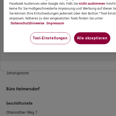
Facebook Audiences oder Google Ads. Falls Sie
nicht zustimmen
möchten
Datenverarbeitung
keine für Sie maßgeschneiderte Anpassung und Werbung auf dieser Se
Sie können Ihre Entscheidungen jederzeit über den Button "Tool-Eins
Das könnte Sie auch interessieren
anpassen. Näheres zu den eingesetzten Tools finden Sie unter
Datenschutzhinweise
Impressum
Unsere Agentur
Tool-Einstellungen
Alle akzeptieren
Standorte
Sponsoring
Kooperationspartner
Das Eigenheim Konzept
Jobangebote
Büro Heimersdorf
Geschäftsstelle
Otzenrather Weg 7