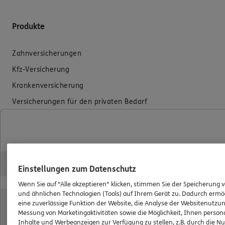
Produkte
Zahnversicherungen
Kfz-Versicherung
Krankenversicherung
Versicherungen für den privaten Bedarf
Versicherungen für Geschäftskunden
Hilfe & Services
Einstellungen zum Datenschutz
E-Mail schreiben
Wenn Sie auf "Alle akzeptieren" klicken, stimmen Sie der Speicherung 
Schaden melden
und ähnlichen Technologien (Tools) auf Ihrem Gerät zu. Dadurch ermö
Erstkontaktinformationen
eine zuverlässige Funktion der Website, die Analyse der Websitenutzun
Messung von Marketingaktivitäten sowie die Möglichkeit, Ihnen persona
EU-Offenlegungsvereinbarung
Inhalte und Werbeanzeigen zur Verfügung zu stellen, z.B. durch die N