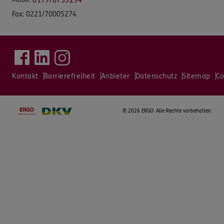
0177/6759234
Fax:
0221/70005274
Kontakt
Barrierefreiheit
Anbieter
Datenschutz
Sitemap
Co
©
2026 ERGO. Alle Rechte vorbehalten.