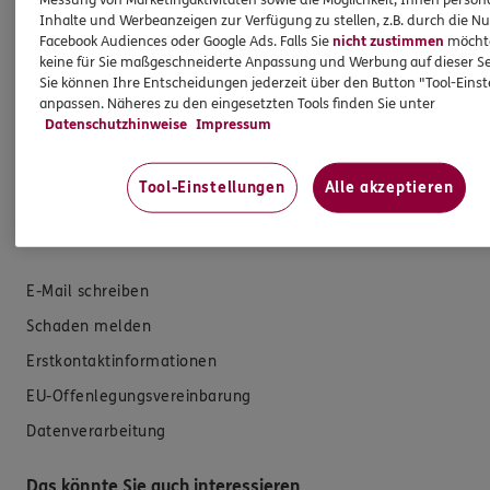
Messung von Marketingaktivitäten sowie die Möglichkeit, Ihnen persona
Inhalte und Werbeanzeigen zur Verfügung zu stellen, z.B. durch die N
Zahnversicherungen
Facebook Audiences oder Google Ads. Falls Sie
nicht zustimmen
möchten
keine für Sie maßgeschneiderte Anpassung und Werbung auf dieser Se
Kfz-Versicherung
Sie können Ihre Entscheidungen jederzeit über den Button "Tool-Eins
anpassen. Näheres zu den eingesetzten Tools finden Sie unter
Krankenversicherung
Datenschutzhinweise
Impressum
Versicherungen für den privaten Bedarf
Versicherungen für Geschäftskunden
Tool-Einstellungen
Alle akzeptieren
Hilfe & Services
E-Mail schreiben
Schaden melden
Erstkontaktinformationen
EU-Offenlegungsvereinbarung
Datenverarbeitung
Das könnte Sie auch interessieren