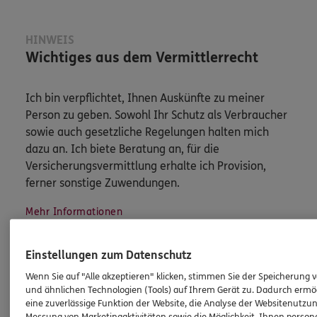
HINWEIS
Wichtiges aus dem Vermittlerrecht
Ich bin verpflichtet, Ihnen Auskünfte zu meiner
Person zu geben. Sowohl Ihr Schutz als Verbraucher
sowie auch gesetzliche Regelungen halten mich
dazu an. Ich biete Beratung an, für die
Versicherungsvermittlung erhalte ich Provision,
ferner sonstige Zuwendungen.
Mehr Informationen
Einstellungen zum Datenschutz
Wenn Sie auf "Alle akzeptieren" klicken, stimmen Sie der Speicherung 
und ähnlichen Technologien (Tools) auf Ihrem Gerät zu. Dadurch ermö
Produkte
eine zuverlässige Funktion der Website, die Analyse der Websitenutzun